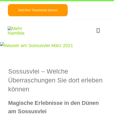
Zum
Inhalt
Jetzt Ihre Traumreise planen
springen
Toggle
Naviga
Zeige
Startseite
grösseres
Bild
Namibia Info
Sossusvlei – Welche
Reiseideen
Überraschungen Sie dort erleben
können
News/ Blog
Magische Erlebnisse in den Dünen
Über uns
am Sossusvlei