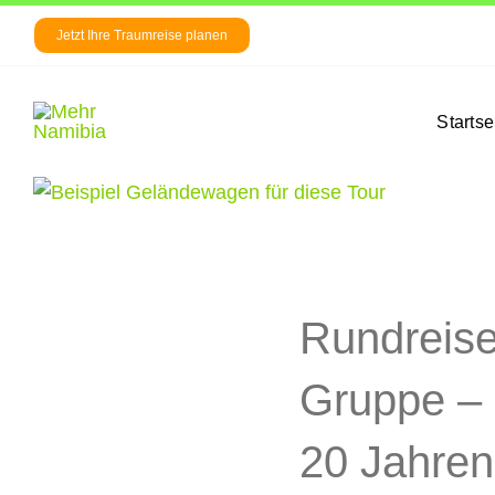
Zum
Jetzt Ihre Traumreise planen
Inhalt
springen
Startse
Rundreisen
Gruppe – 
20 Jahren