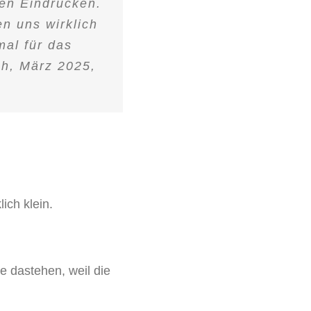
len Eindrücken.
n uns wirklich
mal für das
ch, März 2025,
ich klein.
se dastehen, weil die