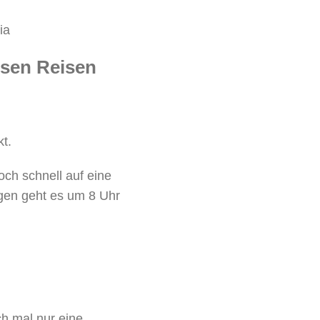
esen Reisen
kt.
ch schnell auf eine
gen geht es um 8 Uhr
h mal nur eine