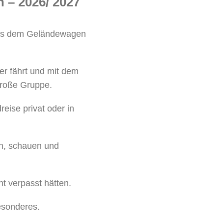
n – 2026/ 2027
e aus dem Geländewagen
er fährt und mit dem
große Gruppe.
reise privat oder in
en, schauen und
ht verpasst hätten.
esonderes.