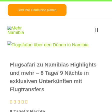
Zum
Inhalt
Jetzt Ihre Traumreise planen
springen
Toggle
Naviga
View
Startseite
Larger
Image
Namibia Info
Flugsafari zu Namibias Highlights
und mehr – 8 Tage/ 9 Nächte in
Reiseideen
exklusiven Unterkünften mit
Flugtransfers
News/ Blog
Über uns
9 Tage/ 8 Nächte